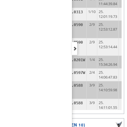
11:44:39.84
4
Kreuer, Bernd
1/10
25.
D7204.20.0313
12:01:19.73
5
2/9
25.
D6348.21.0590
Freialdenhofen &
12:53:12.87
Soehne
6
2/9
25.
D6348.21.0590
Freialdenhofen &
12:53:14.44
Soehne
7
Detlef Devers
1/4
25.
D6793.20.0201W
15:34:26.94
8
Plum K-J
2/4
25.
D1301.20.0597W
14:06:47.83
9
3/9
25.
D6348.21.0588
Freialdenhofen &
14:10:59.98
Soehne
10
3/9
25.
D6348.21.0588
Freialdenhofen &
14:11:01.55
Soehne
11
4/9
25.
D6348.21.0668
LISTE NACH ANKUNFT (LETZTEN 10)
Freialdenhofen &
15:23:58.75