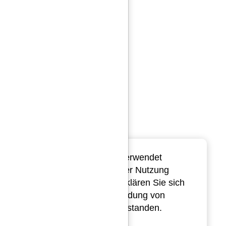
20
6/9
25.
D6348.21.0597
Freialdenhofen &
17:24:54.88
Soehne
21
6/9
25.
D6348.21.0597
Freialdenhofen &
17:24:56.47
Soehne
22
7/9
25.
D6348.21.0701
Freialdenhofen &
17:39:06.64
Soehne
23
7/9
25.
D6348.21.0701
Freialdenhofen &
17:39:08.24
Soehne
24
Kreuer, Bernd
2/10
25.
D8717.21.0462
18:34:42.03
25
Pusztai Laszlo
1/11
26.
D5532.20.0309
TIPES mobil verwendet
07:00:24.34
Cookies. Mit der Nutzung
26
1/5
26.
D2016.19.0226
Barsan,Dr.Michael
06:40:56.13
dieser Seite erklären Sie sich
27
Mahnke Dirk
2/4
26.
mit der Verwendung von
D2829.20.0130W
11:09:32.69
Cookies einverstanden.
28
Kreuer, Bernd
3/10
26.
D8717.20.0331
07:24:44.22