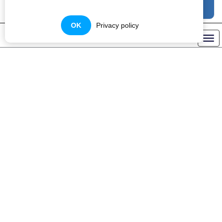
OK
Privacy policy
THUIS-Service
TIPES MOBIL
- HET INNOVATIEVE PRODUCT VAN TIPES!
TIPES MOBIL is het
nieuwe
innovatieve
product van Tipes.
Een verdere stap
naar het
electronisch
constateren van
de toekomst. De
liefhebber is altijd
live op de hoogte
over zijn ec-
systeem, of het