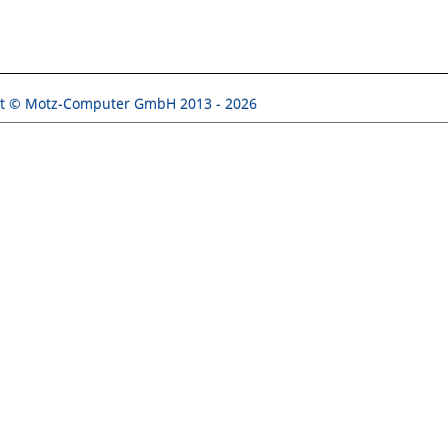
ht © Motz-Computer GmbH 2013 - 2026
i elektronicznej nowej generacji. Hodowca ma wiele możliw
ymi oficjalnymi, loty na żywo oraz ocena danych i wydajn