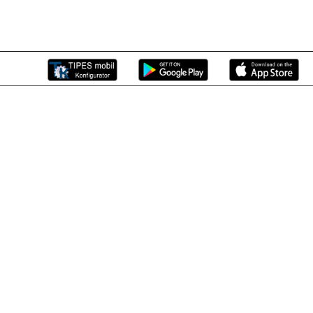
ości, takich jak
ości.