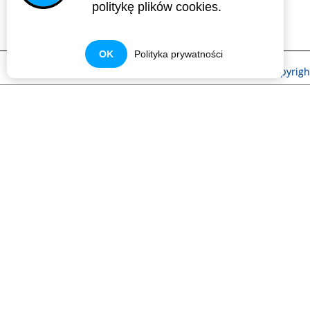
politykę plików cookies.
OK
Polityka prywatności
Kontakt
Impressum
Polityka prywatności
Copyrig
TIPES MOBIL
- INNOWACYJNY PRODUKT TIPES!
Dzięki TIPES mobil stworzono platformę do weryfikacj
monitorwanie systemu, zarządzanie lotami szkoleniow