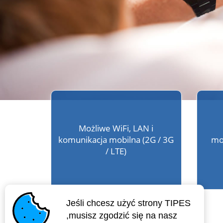
Możliwe WiFi, LAN i
komunikacja mobilna (2G / 3G
mo
/ LTE)
Jeśli chcesz użyć strony TIPES
,musisz zgodzić się na nasz